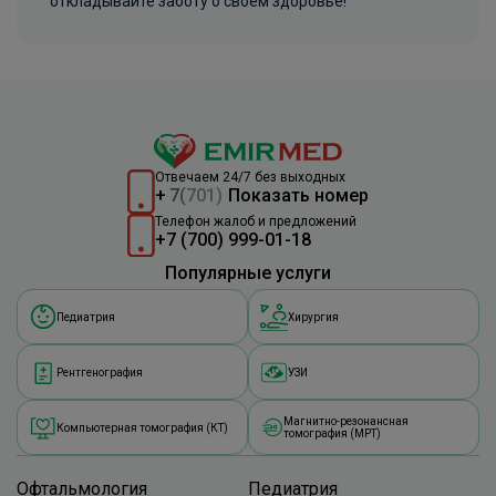
откладывайте заботу о своем здоровье!
Отвечаем 24/7 без выходных
+
7
(
701)
Показать номер
Телефон жалоб и предложений
+7 (700) 999-01-18
Популярные услуги
Педиатрия
Хирургия
Рентгенография
УЗИ
Магнитно-резонансная
Компьютерная томография (КТ)
томография (МРТ)
Офтальмология
Педиатрия