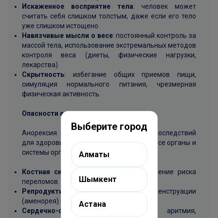
Искаженное восприятие тела
: человек может
считать себя слишком толстым, даже если его тело
уже слишком истощено.
Навязчивые мысли о весе
: постоянный контроль за
массой тела, использование экстремальных методов
контроля веса (диеты, физические нагрузки,
лекарства).
Скрытность
: избегание общих приемов пищи,
симуляция нормального питания, чрезмерная
физическая активность.
Опасности анорексии
Выберите город
Анорексия имеет множество опасных последствий
для здоровья, которые могут затронуть все органы и
системы организма:
Алматы
Костная система
: остеопороз и повышение риска
Шымкент
переломов.
Репродуктивная система
: отсутствие менструации
(аменорея) и бесплодие.
Астана
Сердечно-сосудистая система
: аритмия,