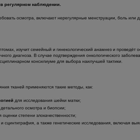
 в регулярном наблюдении.
ебовать осмотра, включают нерегулярные менструации, боль или 
томах, изучит семейный и гинекологический анамнез и проведёт ос
чного диагноза. В случае подтверждения онкологического заболев
исциплинарном консилиуме для выбора наилучшей тактики.
яния тканей применяются такие методы, как:
логией
для исследования шейки матки;
детального осмотра и биопсии;
 оценки степени злокачественности;
ЭТ и сцинтиграфия, а также генетические исследования, включая вы