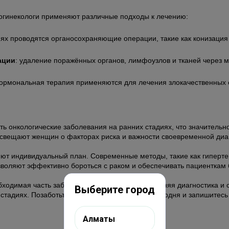
нкогинекологи применяют различные подходы к лечению:
диях проводятся органосохраняющие операции, такие как конизация
ации
: удаление поражённых органов, лимфоузлов и тканей через
гормональная терапия применяются для лечения злокачественных 
ть онкологические заболевания на ранних стадиях, что значитель
росвещают женщин о факторах риска и важности своевременной диа
ляют индивидуальный план. Современные методы, такие как гипер
зволяют эффективно бороться с раком и обеспечивать пациенткам
ходимая часть заботы о женском здоровье. Ранняя диагностика и
Выберите город
тадиях. Позаботьтесь о своём здоровье уже сегодня и запишитесь 
Алматы