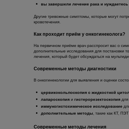
вы завершили лечение рака и нуждаетесь
Другие тревожные симптомы, которые могут потр
кровотечения.
Как проходит приём у онкогинеколога?
На первичном приёме врач расспросит вас о симп
дополнительные исследования для постановки то
лечения, который будет обсуждаться на мультид
Современные методы диагностики
В онкогинекологии для выявления и оценки состо
цервикокольпоскопия с жидкостной цито
лапароскопия
и
гистерорезектоскопия
для 
иммуногистохимическое исследование
для
дополнительные методы
, такие как КТ, П
Современные методы лечения