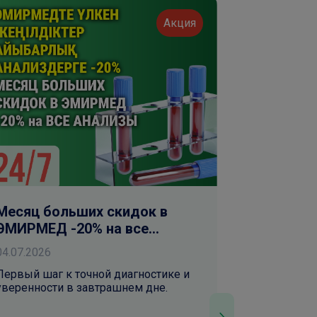
Акция
Месяц больших скидок в
Месяц бо
ЭМИРМЕД -20% на все
ЭМИРМЕД
анализы
Флюорог
04.07.2026
04.07.2026
Первый шаг к точной диагностике и
Современно
уверенности в завтрашнем дне.
снимки и т
Только до к