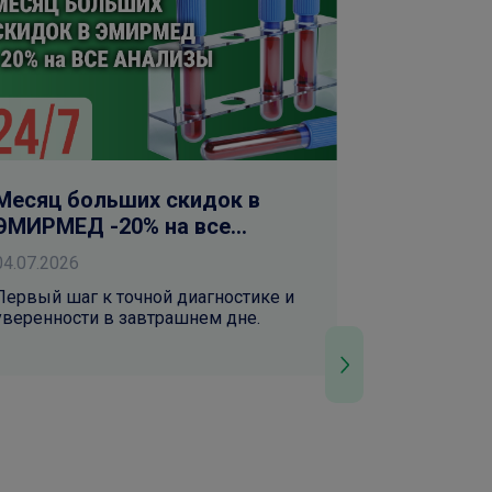
Месяц больших скидок в
Месяц бо
ЭМИРМЕД -20% на все
ЭМИРМЕД
анализы
Флюорог
04.07.2026
04.07.2026
Первый шаг к точной диагностике и
Современно
уверенности в завтрашнем дне.
снимки и т
Только до к