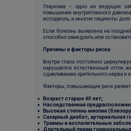
Глаукома – одно из ведущих за
повышение внутриглазного давлени
исподволь, и многие пациенты дол
Если болезнь выявлена на поздне
способно замедлить или остановить
Причины и факторы риска
Внутри глаза постоянно циркулиру
нарушается естественный отток жи
сдавливанию зрительного нерва и е
Факторы, повышающие риск развит
Возраст старше 40 лет;
Наследственная предрасположен
Высокая степень миопии (близору
Сахарный диабет, артериальная г
Травмы и воспалительные заболев
Длительный прием гормональных