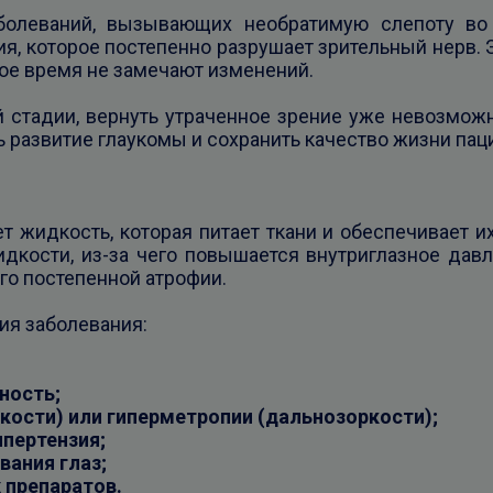
болеваний, вызывающих необратимую слепоту во
я, которое постепенно разрушает зрительный нерв. 
гое время не замечают изменений.
й стадии, вернуть утраченное зрение уже невозмож
 развитие глаукомы и сохранить качество жизни пац
ет жидкость, которая питает ткани и обеспечивает и
дкости, из-за чего повышается внутриглазное дав
го постепенной атрофии.
ия заболевания:
ность;
кости) или гиперметропии (дальнозоркости);
ипертензия;
ания глаз;
 препаратов.