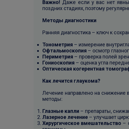
Важно!
Даже если у вас нет явны
поздних стадиях, поэтому регулярн
Методы диагностики
Ранняя диагностика – ключ к сохр
Тонометрия
– измерение внутригл
Офтальмоскопия
– осмотр глазног
Периметрия
– проверка полей зрен
Гониоскопия
– оценка угла передне
Оптическая когерентная томогра
Как лечится глаукома?
Лечение направлено на снижение 
методы:
Глазные капли
– препараты, снижа
Лазерное лечение
– улучшает цир
Хирургическое вмешательство
– 