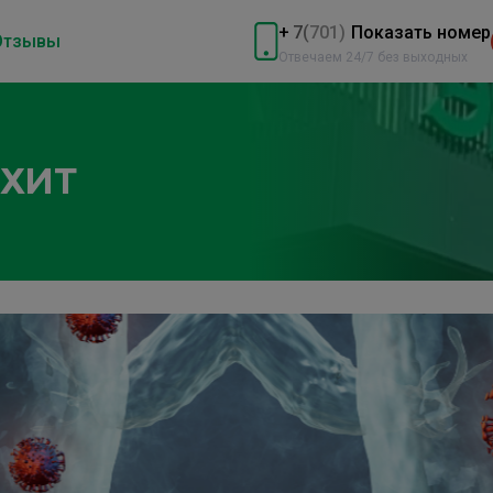
+
7
(
701)
Показать номер
Отзывы
Отвечаем 24/7 без выходных
НХИТ