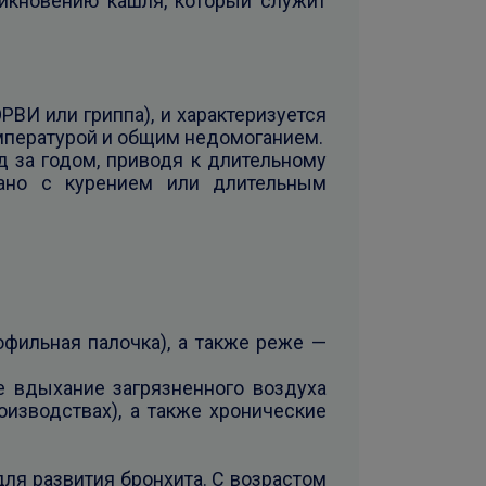
никновению кашля, который служит
ВИ или гриппа), и характеризуется
мпературой и общим недомоганием.
д за годом, приводя к длительному
ано с курением или длительным
мофильная палочка), а также реже —
е вдыхание загрязненного воздуха
изводствах), а также хронические
ля развития бронхита. С возрастом