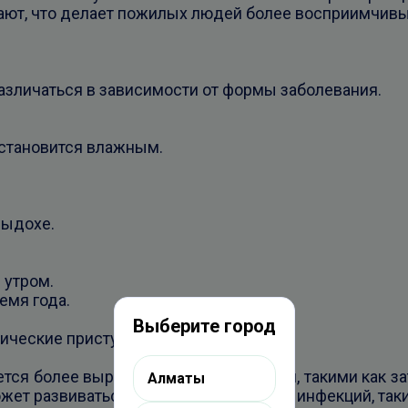
ают, что делает пожилых людей более восприимчивы
азличаться в зависимости от формы заболевания.
 становится влажным.
выдохе.
 утром.
емя года.
Выберите город
ические приступы.
ется более выраженными симптомами, такими как з
Алматы
ожет развиваться после перенесенных инфекций, таки