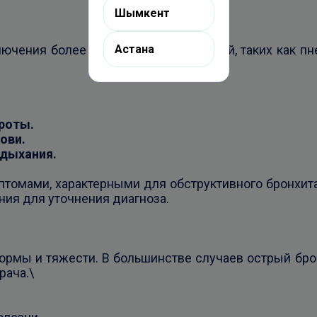
Шымкент
лючения более серьезных заболеваний, таких как пн
Астана
роты.
ови.
 дыхания.
томами, характерными для обструктивного бронхита
ия для уточнения диагноза.
формы и тяжести. В большинстве случаев острый бр
рача.\