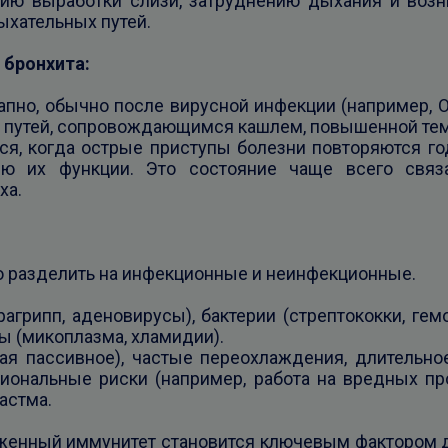
нию выработки слизи, затруднению дыхания и воз
ыхательных путей.
бронхита:
пно, обычно после вирусной инфекции (например, ОР
 путей, сопровождающимся кашлем, повышенной те
ся, когда острые приступы болезни повторяются го
ию их функции. Это состояние чаще всего связ
ха.
 разделить на инфекционные и неинфекционные.
рагрипп, аденовирусы), бактерии (стрептококки, ге
ы (микоплазма, хламидии).
чая пассивное), частые переохлаждения, длительно
иональные риски (например, работа на вредных про
 астма.
женный иммунитет становится ключевым фактором д