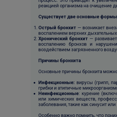
процесс. Это приводит к увеличе
реакцией организма на очищение д
Существует две основные формы 
Острый бронхит
— возникает внеза
воспалением верхних дыхательных
Хронический бронхит
— развивает
воспалению бронхов и нарушен
воздействием загрязненного возду
Причины бронхита
Основные причины бронхита можно
Инфекционные:
вирусы (грипп, па
грибки и атипичные микроорганизм
Неинфекционные
: курение (вклю
или химических веществ, професс
заболевания, такие как синусит или
Особенно важно помнить, что пони