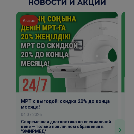
НОВОСТИ И АКЦИИ
Акция
Ак
МРТ с выгодой: скидка 20% до конца
КТ
месяца!
04.
04.07.2026
Рез
Усп
Современная диагностика по специальной
мес
цене — только при личном обращении в
"ЭМИРМЕД"