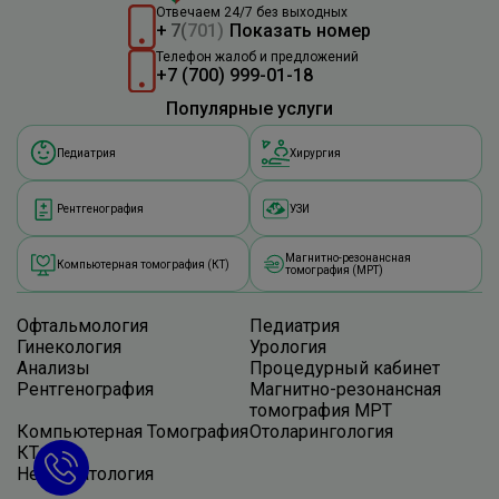
Отвечаем 24/7 без выходных
+
7
(
701)
Показать номер
Телефон жалоб и предложений
+7 (700) 999-01-18
Популярные услуги
Педиатрия
Хирургия
Рентгенография
УЗИ
Магнитно-резонансная
Компьютерная томография (КТ)
томография (МРТ)
Офтальмология
Педиатрия
Гинекология
Урология
Анализы
Процедурный кабинет
Рентгенография
Магнитно-резонансная
томография МРТ
Компьютерная Томография
Отоларингология
КТ
Невропатология