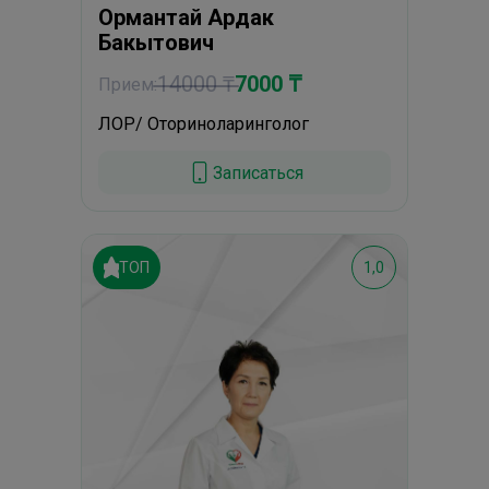
Ормантай Ардак
Бакытович
14000 ₸
7000 ₸
Прием:
ЛОР/ Оториноларинголог
Записаться
ТОП
1,0