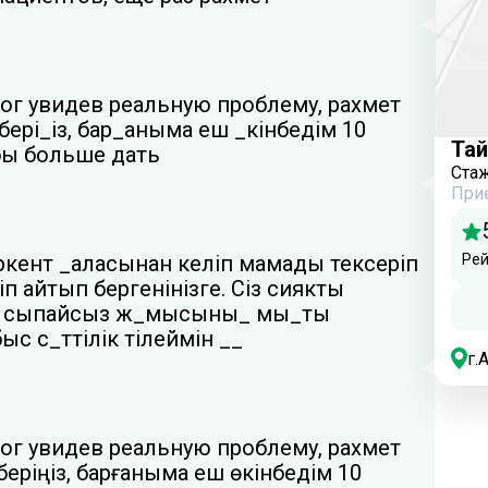
ог увидев реальную проблему, рахмет
 бері_із, бар_аныма еш _кінбедім 10
Тай
 бы больше дать
Ста
При
аркент _аласынан келіп мамады тексеріп
Рей
іп айтып бергенінізге. Сіз сиякты
ді сыпайсыз ж_мысыны_ мы_ты
с с_ттілік тілеймін __
г.
ог увидев реальную проблему, рахмет
беріңіз, барғаныма еш өкінбедім 10