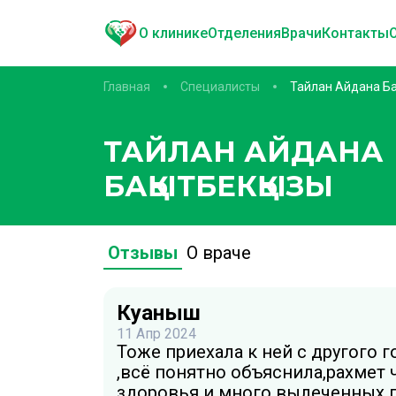
О клинике
Отделения
Врачи
Контакты
Главная
Специалисты
Тайлан Айдана Ба
ТАЙЛАН АЙДАНА
БАҚЫТБЕКҚЫЗЫ
Отзывы
О враче
Куаныш
11 Апр 2024
Тоже приехала к ней с другого 
,всё понятно объяснила,рахмет ч
здоровья и много вылеченных п