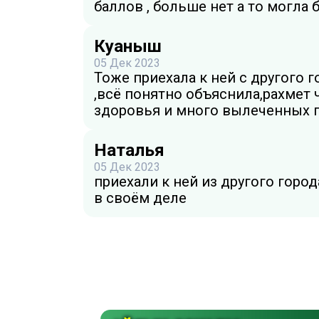
баллов , больше нет а то могла
Куаныш
05 Дек 2023
Тоже приехала к ней с другого 
,всё понятно объяснила,рахмет ч
здоровья и много вылеченных п
Наталья
05 Дек 2023
приехали к ней из другого горо
в своём деле