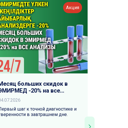
Акция
Месяц больших скидок в
Месяц бо
ЭМИРМЕД -20% на все
ЭМИРМЕД
анализы
Флюорог
04.07.2026
04.07.2026
Первый шаг к точной диагностике и
Современно
уверенности в завтрашнем дне.
снимки и т
Только до к