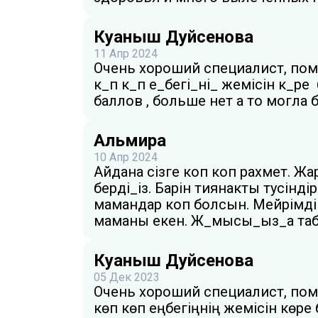
Куаныш Дуйсенова
11 Апр 2024
Очень хороший специалист, пом
к_п к_п е_бегі_ні_ жемісін к_ре
баллов , больше нет а то могла
Альмира
10 Апр 2024
Айдана сізге коп коп рахмет. Ж
берді_із. Барін тиянакты тусіндір
мамандар коп болсын. Мейрім
маманы екен. Ж_мысы_ыз_а табы
Куаныш Дуйсенова
05 Дек 2023
Очень хороший специалист, пом
көп көп еңбегіңнің жемісін көре 