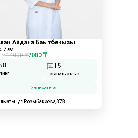
лан Айдана Бақытбекқызы
ж:
7 лет
14000 ₸
7000 ₸
ем:
5,0
15
тинг
Оставить отзыв
Записаться
Алматы. ул.Розыбакиева,37В