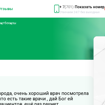
+
7
(
701)
Показать номер
Отзывы
Отвечаем 24/7 без выходных
қытбекқызы
города, очень хороший врач посмотрела
то есть такие врачи , дай Бог ей
ациентов, ещё раз рахмет