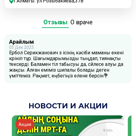
г.Алматы. ул.Розыбакиева,37В
Отзывы
О враче
Арайлым
05 Дек 2023
Ербол Серикжанович өз ісінің кәсіби маманы екені
көрініп тұр. Шағымдарымызды тыңдап, тиянақты
тексерді. Баламен тіл табысуы да, сөйлесе алуы да
жақсы. Алған еміміз шипалы болады деген
үміттеміз. Рақмет, еңбегіңіз елене берсін💐
НОВОСТИ И АКЦИИ
Акция