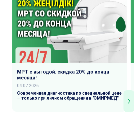
МРТ с выгодой: скидка 20% до конца
К
месяца!
0
04.07.2026
Р
У
Современная диагностика по специальной цене
— только при личном обращении в "ЭМИРМЕД"