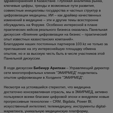
здравоохранения в Казахстане. Глубокая аналитика рынка,
ключевые цифры, тренды и возможные пути развития,
совместные инициативы государства и частных структур в
цифровизации медицины, ИИ – как драйвер качественных
изменений в медицине – эти и другие темы всесторонне
обсуждались на Форуме. Особенно интересной в плане
практических кейсов реального бизнеса оказалась Панельная
дискуссия «Влияние цифровизации на бизнес – практический
опыт известных казахстанских компаний».
Благодарим наших постоянных партнеров 103.kz не только за
приглашение на эту интереснейшую площадку обмена
опытом, но и за высокую честь быть в числе участников этой
Панельной дискуссии.
В ходе дискуссии
Бибинур Арипхан
– Управляющий директор
сети многопрофильных клиник "ЭМИРМЕД" поделилась
опытом цифровизации в Холдинге "ЭМИРМЕД":
Несмотря на устоявшийся стереотип, что медицина
достаточно консервативная отрасль, мы в ЭМИРМЕД, активно
пользуемся всеми благами цифровой эпохи и внедряем новые
прогрессивные технологии – CRM, Bigdata, Power BI,
искусственный интеллект, телемедицину, инструменты digital-
маркетинга, уникальную медицинскую платформу,