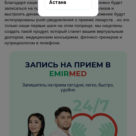
Астана
Благодаря нашему мобильному приложению можно будет
записаться на прием, получить результаты анализов и
выстроить динамику результатов, также в приложение будут
интегрированы push-уведомления о приеме лекарств…но это
только наши первые шаги на этом поприще, мы нацелены
создать такой продукт, который станет вашим виртуальным
доктором, медицинским консьержем, фитнесс-тренером и
нутрициологом в телефоне.
ЗАПИСЬ НА ПРИЕМ В
EMIR
MED
Запишитесь на прием сегодня, легко, быстро,
удобно