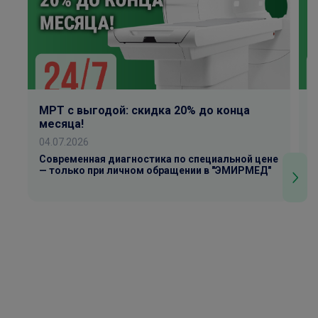
МРТ с выгодой: скидка 20% до конца
К
месяца!
0
04.07.2026
Р
У
Современная диагностика по специальной цене
— только при личном обращении в "ЭМИРМЕД"