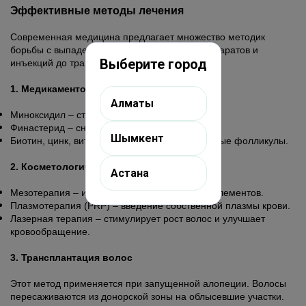
Эффективные методы лечения
Современная медицина предлагает множество методик
борьбы с выпадением волос, начиная от препаратов и
Выберите город
инъекций до трансплантации.
1. Медикаментозное лечение
Алматы
Миноксидил – стимулирует рост волос.
Финастерид – снижает уровень ДГТ у мужчин.
Шымкент
Биотин, цинк, витамин D – укрепляют волосяные фолликулы.
2. Косметологические процедуры
Астана
Мезотерапия – инъекции витаминов и микроэлементов.
Плазмотерапия (PRP) – введение собственной плазмы крови.
Лазерная терапия – стимулирует рост волос и улучшает
кровообращение.
3. Трансплантация волос
Этот метод применяется при запущенной алопеции. Волосы
пересаживаются из донорской зоны на облысевшие участки.