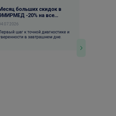
Месяц больших скидок в
Месяц бо
ЭМИРМЕД -20% на все
ЭМИРМЕД
анализы
Флюорог
04.07.2026
04.07.2026
Первый шаг к точной диагностике и
Современно
уверенности в завтрашнем дне.
снимки и т
Только до к