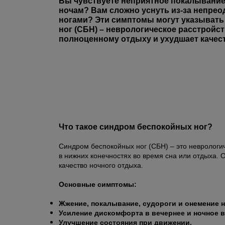
Вы чувствуете неприятное покалывание 
ночам? Вам сложно уснуть из-за непрео
ногами? Эти симптомы могут указывать
ног (СБН) – неврологическое расстройст
полноценному отдыху и ухудшает качест
Что такое синдром беспокойных ног?
Синдром беспокойных ног (СБН) – это невролог
в нижних конечностях во время сна или отдыха.
качество ночного отдыха.
Основные симптомы:
Жжение, покалывание, судороги и онемение н
Усиление дискомфорта в вечернее и ночное в
Улучшение состояния при движении.