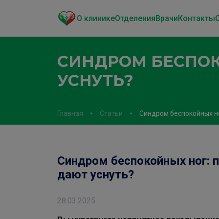
О клинике
Отделения
Врачи
Контакты
СИНДРОМ БЕСПОК
УСНУТЬ?
Главная
Статьи
Синдром беспокойных но
Синдром беспокойных ног: п
дают уснуть?
28.03.2025