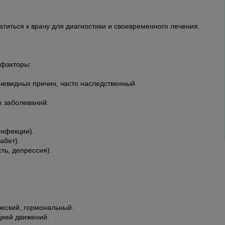
атиться к врачу для диагностики и своевременного лечения.
 факторы:
чевидных причин, часто наследственный.
х заболеваний:
инфекции).
абет).
ть, депрессия).
ческий, гормональный.
цией движений.