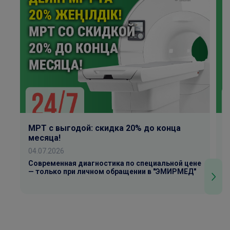
МРТ с выгодой: скидка 20% до конца
К
месяца!
0
04.07.2026
Р
У
Современная диагностика по специальной цене
— только при личном обращении в "ЭМИРМЕД"