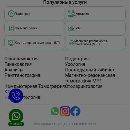
Популярные услуги
Педиатрия
Хирургия
Рентгенография
УЗИ
Магнитно-резонансная
Компьютерная томография (КТ)
томография (МРТ)
Офтальмология
Педиатрия
Гинекология
Урология
Анализы
Процедурный кабинет
Рентгенография
Магнитно-резонансная
томография МРТ
Компьютерная Томография
Отоларингология
КТ
Невропатология
Все права защищены. EMIRMED 2024