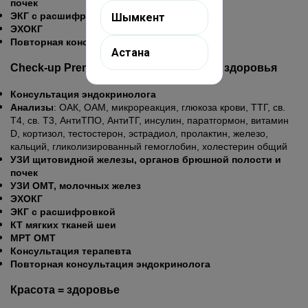
почек
ЭКГ с расшифровкой
Шымкент
ЭХОКГ
Повторная консультация эндокринолога
Астана
Check-up Premium – полный контроль здоровья
Консультация эндокринолога
Анализы
: ОАК, ОАМ, микрореакция, глюкоза крови, ТТГ, св.
Т4, св. Т3, АнтиТПО, АнтиТГ, инсулин, паратгормон, витамин
D, кортизол, тестостерон, эстрадиол, пролактин, железо,
кальций, гликолизированный гемоглобин, холестерин общий
УЗИ щитовидной железы, органов брюшной полости и
почек
УЗИ ОМТ, молочных желез
ЭХОКГ
ЭКГ с расшифровкой
КТ мягких тканей шеи
МРТ ОМТ
Консультация терапевта
Повторная консультация эндокринолога
Красота = здоровье