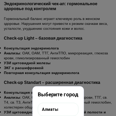
Эндокринологический чек-ап: гормональное
здоровье под контролем
Гормональный баланс играет ключевую роль в женском
здоровье. Нарушения могут привести к резким скачкам веса,
усталости, ухудшению состояния кожи и волос.
Check-up Light – базовая диагностика
Консультация эндокринолога
Анализы
: ОАК, ОАМ, ТТГ, АнтиТПО, микрореакция, глюкоза
крови, гликолизированный гемоглобин
УЗИ щитовидной железы
ЭКГ с расшифровкой
Повторная консультация эндокринолога
Check-up Standart – расширенная диагностика
Консультация эндокринолога
Выберите город
Анализы
: ОАК, ОАМ, микрореакция, глюкоза крови, ТТГ, св.
Т4, св. Т3, АнтиТПО, инсулин, гликолизированный гемоглобин,
холестерин общий, витамин D
Алматы
УЗИ щитовидной железы, органов брюшной полости и