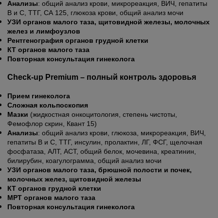
Анализы
: общий анализ крови, микрореакция, ВИЧ, гепатиты
B и C, ТТГ, СА 125, глюкоза крови, общий анализ мочи
УЗИ органов малого таза, щитовидной железы, молочных
желез и лимфоузлов
Рентгенография органов грудной клетки
КТ органов малого таза
Повторная консультация гинеколога
Check-up Premium – полный контроль здоровья
Прием гинеколога
Сложная кольпоскопия
Мазки
(жидкостная онкоцитология, степень чистоты,
Фемофлор скрин, Квант 15)
Анализы
: общий анализ крови, глюкоза, микрореакция, ВИЧ,
гепатиты B и C, ТТГ, инсулин, пролактин, ЛГ, ФСГ, щелочная
фосфатаза, АЛТ, АСТ, общий белок, мочевина, креатинин,
билирубин, коагулограмма, общий анализ мочи
УЗИ органов малого таза, брюшной полости и почек,
молочных желез, щитовидной железы
КТ органов грудной клетки
МРТ органов малого таза
Повторная консультация гинеколога